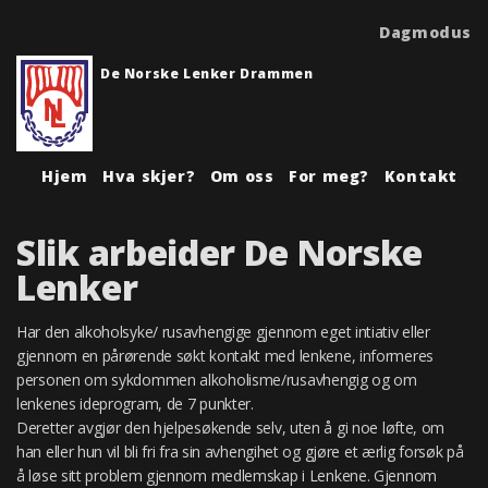
Dagmodus
De Norske Lenker Drammen
Hjem
Hva skjer?
Om oss
For meg?
Kontakt
Slik arbeider De Norske
Lenker
Har den alkoholsyke/ rusavhengige gjennom eget intiativ eller
gjennom en pårørende søkt kontakt med lenkene, informeres
personen om sykdommen alkoholisme/rusavhengig og om
lenkenes ideprogram, de 7 punkter.
Deretter avgjør den hjelpesøkende selv, uten å gi noe løfte, om
han eller hun vil bli fri fra sin avhengihet og gjøre et ærlig forsøk på
å løse sitt problem gjennom medlemskap i Lenkene. Gjennom