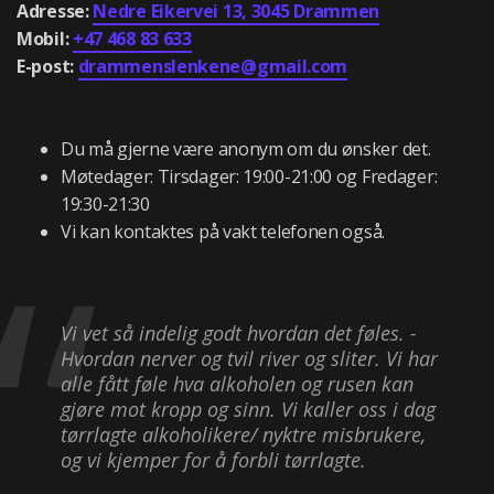
Adresse:
Nedre Eikervei 13, 3045 Drammen
Mobil:
+47 468 83 633
E-post:
drammenslenkene@gmail.com
Du må gjerne være anonym om du ønsker det.
Møtedager: Tirsdager: 19:00-21:00 og Fredager:
19:30-21:30
Vi kan kontaktes på vakt telefonen også.
Vi vet så indelig godt hvordan det føles. -
Hvordan nerver og tvil river og sliter. Vi har
alle fått føle hva alkoholen og rusen kan
gjøre mot kropp og sinn. Vi kaller oss i dag
tørrlagte alkoholikere/ nyktre misbrukere,
og vi kjemper for å forbli tørrlagte.