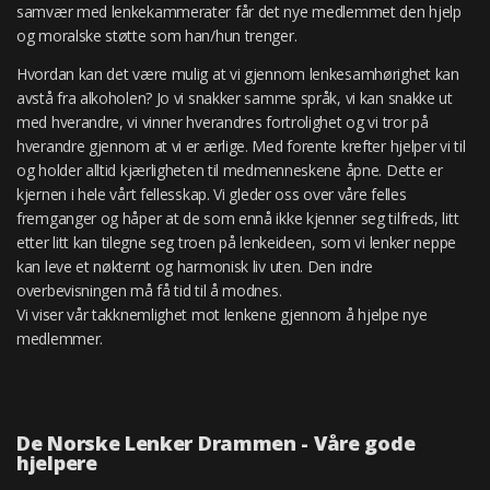
samvær med lenkekammerater får det nye medlemmet den hjelp
og moralske støtte som han/hun trenger.
Hvordan kan det være mulig at vi gjennom lenkesamhørighet kan
avstå fra alkoholen? Jo vi snakker samme språk, vi kan snakke ut
med hverandre, vi vinner hverandres fortrolighet og vi tror på
hverandre gjennom at vi er ærlige. Med forente krefter hjelper vi til
og holder alltid kjærligheten til medmenneskene åpne. Dette er
kjernen i hele vårt fellesskap. Vi gleder oss over våre felles
fremganger og håper at de som ennå ikke kjenner seg tilfreds, litt
etter litt kan tilegne seg troen på lenkeideen, som vi lenker neppe
kan leve et nøkternt og harmonisk liv uten. Den indre
overbevisningen må få tid til å modnes.
Vi viser vår takknemlighet mot lenkene gjennom å hjelpe nye
medlemmer.
De Norske Lenker Drammen - Våre gode
hjelpere